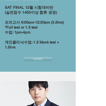
SAT FINAL 12월 시험대비반
(실전점수 1450이상 합류 권장)
모의고사 9:00am-12:30pm (3.5hrs)
*Full test or 1.5 test
수업: 1pm-4pm
​개인클리닉수업: 1.5 Mock test +
1.5hrs
HOME